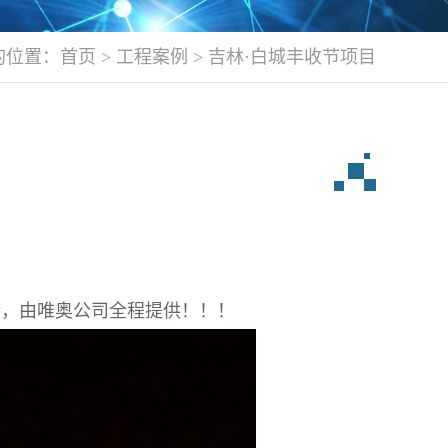
的位置：
首页
>
工程案例
>
吉林·白城丰收节项目
持，由唯奥公司全程提供！！！